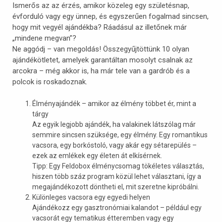
Ismerős az az érzés, amikor közeleg egy születésnap,
évforduló vagy egy ünnep, és egyszerűen fogalmad sincsen,
hogy mit vegyél ajándékba? Ráadásul az illetőnek már
„mindene megvan”?
Ne aggódj – van megoldás! Összegyűjtöttünk 10 olyan
ajándékötletet, amelyek garantáltan mosolyt csalnak az
arcokra – még akkor is, ha már tele van a gardrób és a
polcok is roskadoznak.
Élményajándék – amikor az élmény többet ér, mint a
tárgy
Az egyik legjobb ajándék, ha valakinek látszólag már
semmire sincsen szüksége, egy élmény. Egy romantikus
vacsora, egy borkóstoló, vagy akár egy sétarepülés –
ezek az emlékek egy életen át elkísérnek.
Tipp: Egy Feldobox élménycsomag tökéletes választás,
hiszen több száz program közül lehet választani, így a
megajándékozott döntheti el, mit szeretne kipróbálni.
Különleges vacsora egy egyedi helyen
Ajándékozz egy gasztronómiai kalandot – például egy
vacsorát egy tematikus étteremben vagy egy