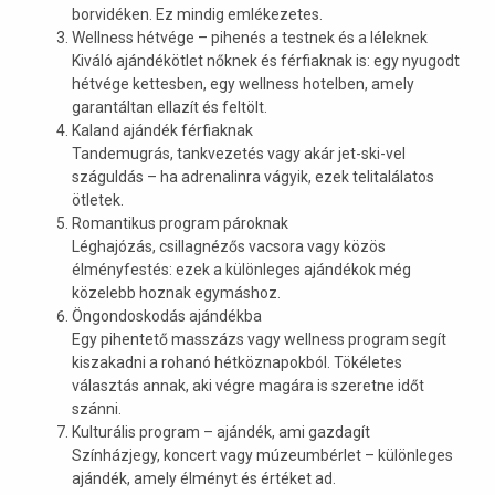
borvidéken. Ez mindig emlékezetes.
Wellness hétvége – pihenés a testnek és a léleknek
Kiváló ajándékötlet nőknek és férfiaknak is: egy nyugodt
hétvége kettesben, egy wellness hotelben, amely
garantáltan ellazít és feltölt.
Kaland ajándék férfiaknak
Tandemugrás, tankvezetés vagy akár jet-ski-vel
száguldás – ha adrenalinra vágyik, ezek telitalálatos
ötletek.
Romantikus program pároknak
Léghajózás, csillagnézős vacsora vagy közös
élményfestés: ezek a különleges ajándékok még
közelebb hoznak egymáshoz.
Öngondoskodás ajándékba
Egy pihentető masszázs vagy wellness program segít
kiszakadni a rohanó hétköznapokból. Tökéletes
választás annak, aki végre magára is szeretne időt
szánni.
Kulturális program – ajándék, ami gazdagít
Színházjegy, koncert vagy múzeumbérlet – különleges
ajándék, amely élményt és értéket ad.