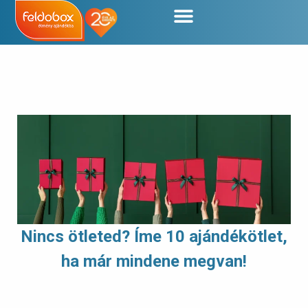
Nincs ötleted? Íme 10 ajándékötlet,
ha már mindene megvan!