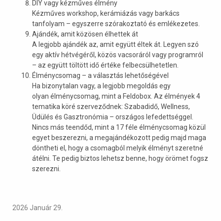
DIY vagy kézműves élmény
Kézműves workshop, kerámiázás vagy barkács
tanfolyam – egyszerre szórakoztató és emlékezetes.
Ajándék, amit közösen élhettek át
A legjobb ajándék az, amit együtt éltek át. Legyen szó
egy aktív hétvégéről, közös vacsoráról vagy programról
– az együtt töltött idő értéke felbecsülhetetlen.
Élménycsomag – a választás lehetőségével
Ha bizonytalan vagy, a legjobb megoldás egy
olyan élménycsomag, mint a Feldobox. Az élmények 4
tematika köré szerveződnek: Szabadidő, Wellness,
Üdülés és Gasztronómia – országos lefedettséggel.
Nincs más teendőd, mint a 17 féle élménycsomag közül
egyet beszerezni, a megajándékozott pedig majd maga
döntheti el, hogy a csomagból melyik élményt szeretné
átélni. Te pedig biztos lehetsz benne, hogy örömet fogsz
szerezni.
2026 Január 29.